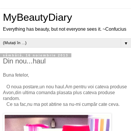
MyBeautyDiary
Everything has beauty, but not everyone sees it. ~Confucius
▼
sâmbătă, 16 noiembrie 2013
Din nou...haul
Buna fetelor,
O noua postare,un nou haul.Am pentru voi cateva produse
Avon,din ultima comanda plasata plus cateva produse
random.
Ce sa fac,nu ma pot abtine sa nu-mi cumpăr cate ceva.