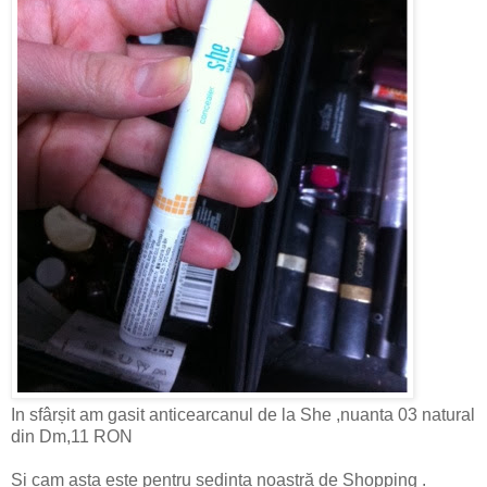
In sfârșit am gasit anticearcanul de la She ,nuanta 03 natural
din Dm,11 RON
Si cam asta este pentru sedința noastră de Shopping .